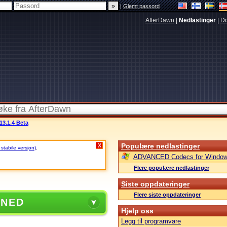
|
Glemt passord
AfterDawn
|
Nedlastinger
|
Di
13.1.4 Beta
Populære nedlastinger
X
 stabile versjon)
.
ADVANCED Codecs for Window
Flere populære nedlastinger
Siste oppdateringer
Flere siste oppdateringer
 NED
Hjelp oss
Legg til programvare