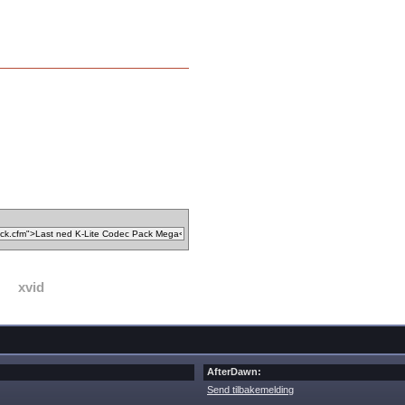
xvid
AfterDawn:
Send tilbakemelding