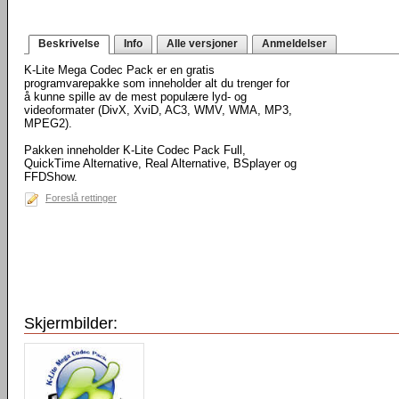
Beskrivelse
Info
Alle versjoner
Anmeldelser
K-Lite Mega Codec Pack er en gratis
programvarepakke som inneholder alt du trenger for
å kunne spille av de mest populære lyd- og
videoformater (DivX, XviD, AC3, WMV, WMA, MP3,
MPEG2).
Pakken inneholder K-Lite Codec Pack Full,
QuickTime Alternative, Real Alternative, BSplayer og
FFDShow.
Foreslå rettinger
Skjermbilder: