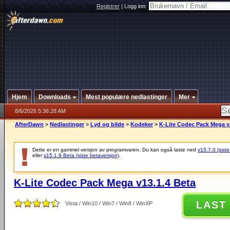
Registrer
|
Logg inn:
Hjem
Downloads
Mest populære nedlastinger
Mer
8/6/2026 5:36:28 AM
AfterDawn
>
Nedlastinger
>
Lyd og bilde
>
Kodeker
>
K-Lite Codec Pack Mega v
Dette er en gammel versjon av programvaren. Du kan også laste ned
v15.7.0 (siste
eller
v15.1.9 Beta (siste betaversjon)
.
K-Lite Codec Pack Mega v13.1.4 Beta
LAST
Vista / Win10 / Win7 / Win8 / WinXP