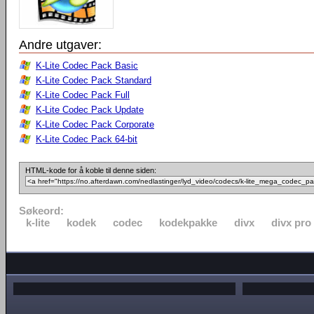
Andre utgaver:
K-Lite Codec Pack Basic
K-Lite Codec Pack Standard
K-Lite Codec Pack Full
K-Lite Codec Pack Update
K-Lite Codec Pack Corporate
K-Lite Codec Pack 64-bit
HTML-kode for å koble til denne siden:
Søkeord:
k-lite
kodek
codec
kodekpakke
divx
divx pro