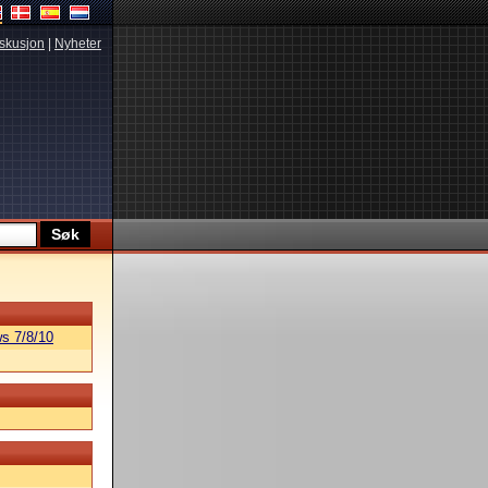
skusjon
|
Nyheter
s 7/8/10