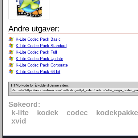
Andre utgaver:
K-Lite Codec Pack Basic
K-Lite Codec Pack Standard
K-Lite Codec Pack Full
K-Lite Codec Pack Update
K-Lite Codec Pack Corporate
K-Lite Codec Pack 64-bit
HTML-kode for å koble til denne siden:
Søkeord:
k-lite
kodek
codec
kodekpakke
xvid