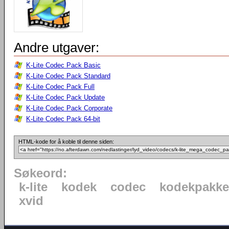
Andre utgaver:
K-Lite Codec Pack Basic
K-Lite Codec Pack Standard
K-Lite Codec Pack Full
K-Lite Codec Pack Update
K-Lite Codec Pack Corporate
K-Lite Codec Pack 64-bit
HTML-kode for å koble til denne siden:
Søkeord:
k-lite
kodek
codec
kodekpakke
xvid