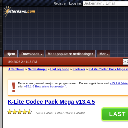
Registrer
|
Logg inn:
Hjem
Downloads
Mest populære nedlastinger
Mer
8/9/2026 2:41:16 PM
AfterDawn
>
Nedlastinger
>
Lyd og bilde
>
Kodeker
>
K-Lite Codec Pack Mega v
Dette er en gammel versjon av programvaren. Du kan også laste ned
v15.7.0 (siste
eller
v15.1.9 Beta (siste betaversjon)
.
K-Lite Codec Pack Mega v13.4.5
LAST
Vista / Win10 / Win7 / Win8 / WinXP