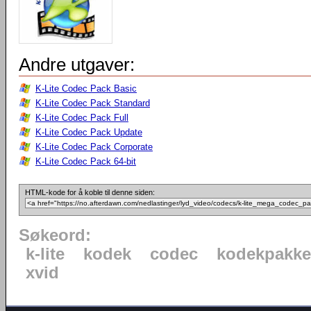
Andre utgaver:
K-Lite Codec Pack Basic
K-Lite Codec Pack Standard
K-Lite Codec Pack Full
K-Lite Codec Pack Update
K-Lite Codec Pack Corporate
K-Lite Codec Pack 64-bit
HTML-kode for å koble til denne siden:
Søkeord:
k-lite
kodek
codec
kodekpakke
xvid