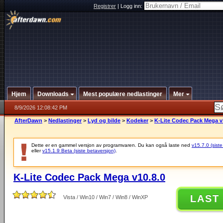
Registrer
|
Logg inn:
Hjem
Downloads
Mest populære nedlastinger
Mer
8/9/2026 12:08:42 PM
AfterDawn
>
Nedlastinger
>
Lyd og bilde
>
Kodeker
>
K-Lite Codec Pack Mega v
Dette er en gammel versjon av programvaren. Du kan også laste ned
v15.7.0 (siste
eller
v15.1.9 Beta (siste betaversjon)
.
K-Lite Codec Pack Mega v10.8.0
LAST
Vista / Win10 / Win7 / Win8 / WinXP