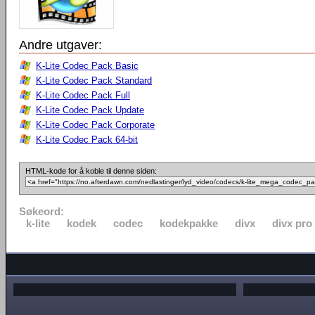
Andre utgaver:
K-Lite Codec Pack Basic
K-Lite Codec Pack Standard
K-Lite Codec Pack Full
K-Lite Codec Pack Update
K-Lite Codec Pack Corporate
K-Lite Codec Pack 64-bit
HTML-kode for å koble til denne siden:
Søkeord:
k-lite
kodek
codec
kodekpakke
divx
divx pro