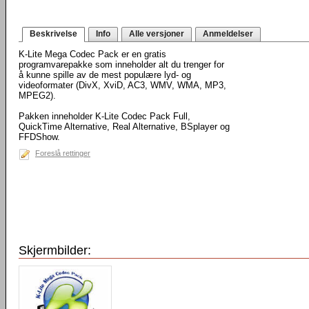
Beskrivelse
Info
Alle versjoner
Anmeldelser
K-Lite Mega Codec Pack er en gratis
programvarepakke som inneholder alt du trenger for
å kunne spille av de mest populære lyd- og
videoformater (DivX, XviD, AC3, WMV, WMA, MP3,
MPEG2).
Pakken inneholder K-Lite Codec Pack Full,
QuickTime Alternative, Real Alternative, BSplayer og
FFDShow.
Foreslå rettinger
Skjermbilder: