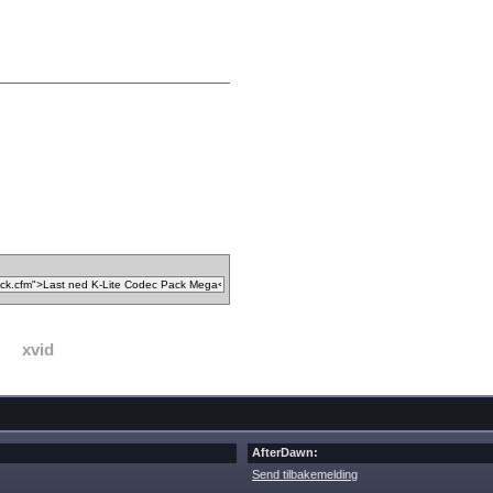
xvid
AfterDawn:
Send tilbakemelding