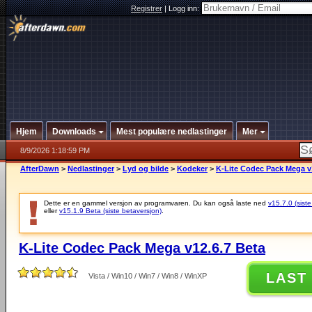
Registrer
|
Logg inn:
Hjem
Downloads
Mest populære nedlastinger
Mer
8/9/2026 1:18:59 PM
AfterDawn
>
Nedlastinger
>
Lyd og bilde
>
Kodeker
>
K-Lite Codec Pack Mega v
Dette er en gammel versjon av programvaren. Du kan også laste ned
v15.7.0 (siste
eller
v15.1.9 Beta (siste betaversjon)
.
K-Lite Codec Pack Mega v12.6.7 Beta
LAST
Vista / Win10 / Win7 / Win8 / WinXP