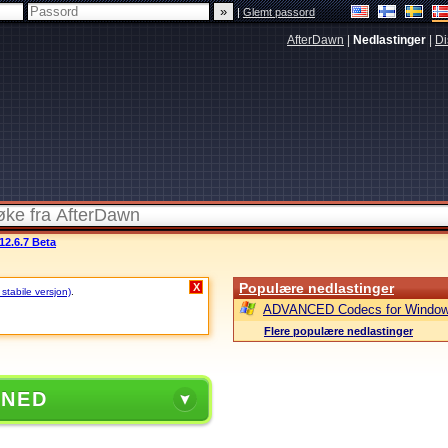
|
Glemt passord
AfterDawn
|
Nedlastinger
|
Di
12.6.7 Beta
Populære nedlastinger
X
 stabile versjon)
.
ADVANCED Codecs for Window
Flere populære nedlastinger
 NED