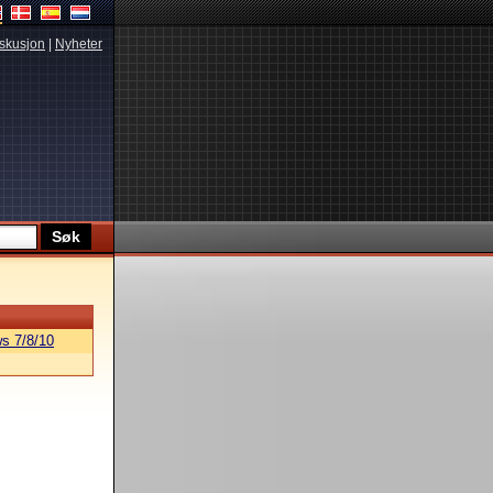
skusjon
|
Nyheter
s 7/8/10