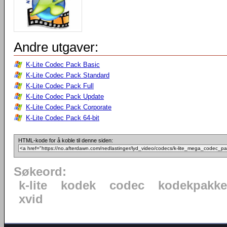
Andre utgaver:
K-Lite Codec Pack Basic
K-Lite Codec Pack Standard
K-Lite Codec Pack Full
K-Lite Codec Pack Update
K-Lite Codec Pack Corporate
K-Lite Codec Pack 64-bit
HTML-kode for å koble til denne siden:
Søkeord:
k-lite
kodek
codec
kodekpakke
xvid