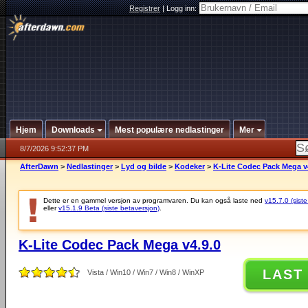
Registrer
|
Logg inn:
Hjem
Downloads
Mest populære nedlastinger
Mer
8/7/2026 9:52:37 PM
AfterDawn
>
Nedlastinger
>
Lyd og bilde
>
Kodeker
>
K-Lite Codec Pack Mega v
Dette er en gammel versjon av programvaren. Du kan også laste ned
v15.7.0 (siste
eller
v15.1.9 Beta (siste betaversjon)
.
K-Lite Codec Pack Mega v4.9.0
LAST
Vista / Win10 / Win7 / Win8 / WinXP