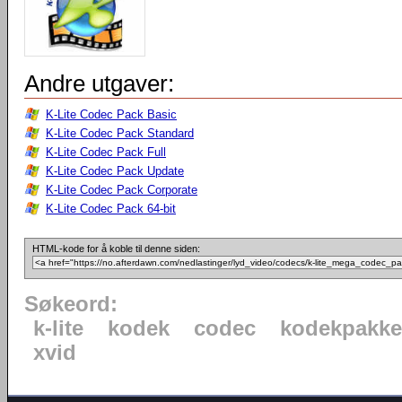
Andre utgaver:
K-Lite Codec Pack Basic
K-Lite Codec Pack Standard
K-Lite Codec Pack Full
K-Lite Codec Pack Update
K-Lite Codec Pack Corporate
K-Lite Codec Pack 64-bit
HTML-kode for å koble til denne siden:
Søkeord:
k-lite
kodek
codec
kodekpakke
xvid