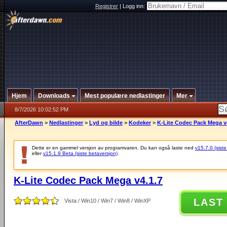
Registrer
|
Logg inn:
Hjem
Downloads
Mest populære nedlastinger
Mer
8/7/2026 10:02:52 PM
AfterDawn
>
Nedlastinger
>
Lyd og bilde
>
Kodeker
>
K-Lite Codec Pack Mega v
Dette er en gammel versjon av programvaren. Du kan også laste ned
v15.7.0 (siste
eller
v15.1.9 Beta (siste betaversjon)
.
K-Lite Codec Pack Mega v4.1.7
LAST
Vista / Win10 / Win7 / Win8 / WinXP