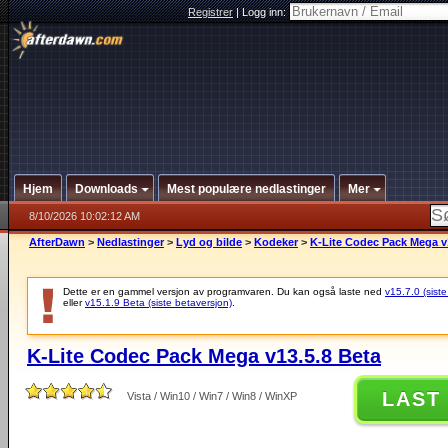
Registrer
|
Logg inn:
Hjem
Downloads
Mest populære nedlastinger
Mer
8/10/2026 10:02:12 AM
AfterDawn
>
Nedlastinger
>
Lyd og bilde
>
Kodeker
>
K-Lite Codec Pack Mega v
Dette er en gammel versjon av programvaren. Du kan også laste ned
v15.7.0 (siste
eller
v15.1.9 Beta (siste betaversjon)
.
K-Lite Codec Pack Mega v13.5.8 Beta
LAST
Vista / Win10 / Win7 / Win8 / WinXP