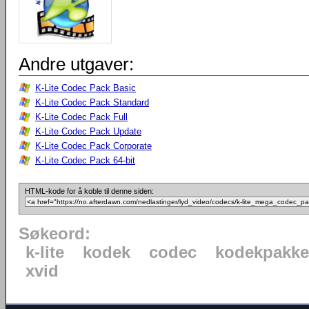
Andre utgaver:
K-Lite Codec Pack Basic
K-Lite Codec Pack Standard
K-Lite Codec Pack Full
K-Lite Codec Pack Update
K-Lite Codec Pack Corporate
K-Lite Codec Pack 64-bit
HTML-kode for å koble til denne siden:
Søkeord:
k-lite
kodek
codec
kodekpakke
xvid