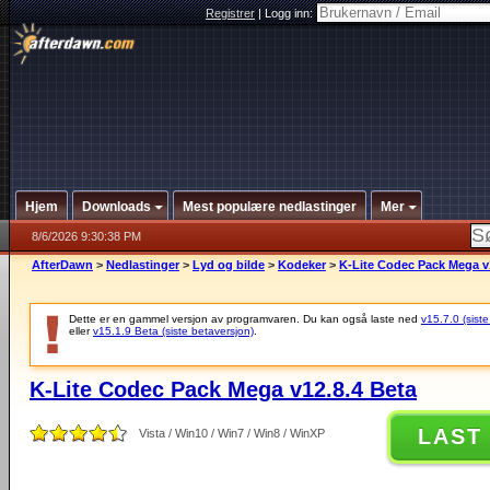
Registrer
|
Logg inn:
Hjem
Downloads
Mest populære nedlastinger
Mer
8/6/2026 9:30:38 PM
AfterDawn
>
Nedlastinger
>
Lyd og bilde
>
Kodeker
>
K-Lite Codec Pack Mega v
Dette er en gammel versjon av programvaren. Du kan også laste ned
v15.7.0 (siste
eller
v15.1.9 Beta (siste betaversjon)
.
K-Lite Codec Pack Mega v12.8.4 Beta
LAST
Vista / Win10 / Win7 / Win8 / WinXP