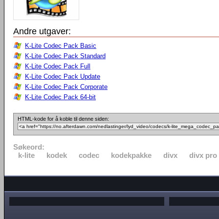
Andre utgaver:
K-Lite Codec Pack Basic
K-Lite Codec Pack Standard
K-Lite Codec Pack Full
K-Lite Codec Pack Update
K-Lite Codec Pack Corporate
K-Lite Codec Pack 64-bit
HTML-kode for å koble til denne siden:
Søkeord:
k-lite
kodek
codec
kodekpakke
divx
divx pro