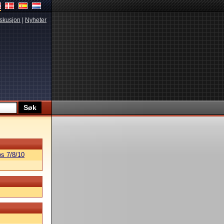
skusjon
|
Nyheter
s 7/8/10