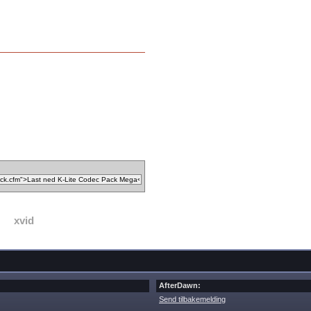
xvid
AfterDawn:
Send tilbakemelding