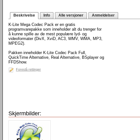
Beskrivelse
Info
Alle versjoner
Anmeldelser
K-Lite Mega Codec Pack er en gratis
programvarepakke som inneholder alt du trenger for
å kunne spille av de mest populære lyd- og
videoformater (DivX, XviD, AC3, WMV, WMA, MP3,
MPEG2).
Pakken inneholder K-Lite Codec Pack Full,
QuickTime Alternative, Real Alternative, BSplayer og
FFDShow.
Foreslå rettinger
Skjermbilder: