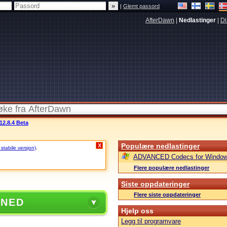
|
Glemt passord
AfterDawn
|
Nedlastinger
|
Di
12.8.4 Beta
Populære nedlastinger
X
 stabile versjon)
.
ADVANCED Codecs for Window
Flere populære nedlastinger
Siste oppdateringer
Flere siste oppdateringer
 NED
Hjelp oss
Legg til programvare