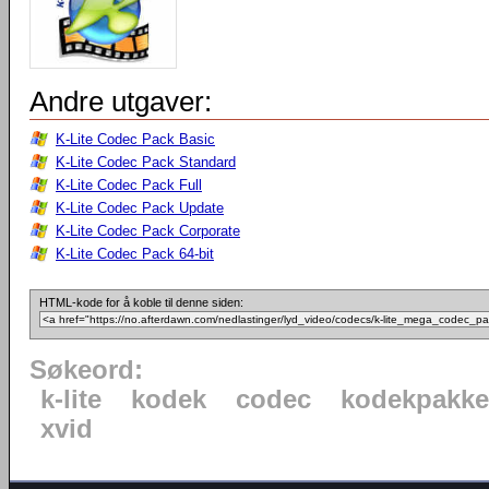
Andre utgaver:
K-Lite Codec Pack Basic
K-Lite Codec Pack Standard
K-Lite Codec Pack Full
K-Lite Codec Pack Update
K-Lite Codec Pack Corporate
K-Lite Codec Pack 64-bit
HTML-kode for å koble til denne siden:
Søkeord:
k-lite
kodek
codec
kodekpakke
xvid