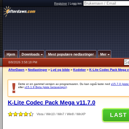
Registrer
|
Logg inn:
Hjem
Downloads
Mest populære nedlastinger
Mer
8/8/2026 3:58:18 PM
AfterDawn
>
Nedlastinger
>
Lyd og bilde
>
Kodeker
>
K-Lite Codec Pack Mega v
Dette er en gammel versjon av programvaren. Du kan også laste ned
v15.7.0 (siste
eller
v15.1.9 Beta (siste betaversjon)
.
K-Lite Codec Pack Mega v11.7.0
LAST
Vista / Win10 / Win7 / Win8 / WinXP