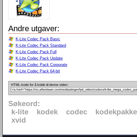
Andre utgaver:
K-Lite Codec Pack Basic
K-Lite Codec Pack Standard
K-Lite Codec Pack Full
K-Lite Codec Pack Update
K-Lite Codec Pack Corporate
K-Lite Codec Pack 64-bit
HTML-kode for å koble til denne siden:
Søkeord:
k-lite
kodek
codec
kodekpakke
xvid