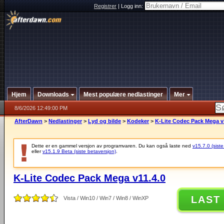
Registrer
|
Logg inn:
Hjem
Downloads
Mest populære nedlastinger
Mer
8/6/2026 12:49:00 PM
AfterDawn
>
Nedlastinger
>
Lyd og bilde
>
Kodeker
>
K-Lite Codec Pack Mega v
Dette er en gammel versjon av programvaren. Du kan også laste ned
v15.7.0 (siste
eller
v15.1.9 Beta (siste betaversjon)
.
K-Lite Codec Pack Mega v11.4.0
LAST
Vista / Win10 / Win7 / Win8 / WinXP