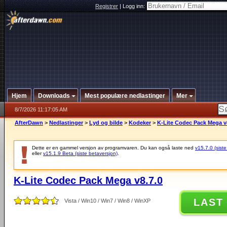
Registrer
|
Logg inn:
Hjem
Downloads
Mest populære nedlastinger
Mer
8/7/2026 11:17:05 AM
AfterDawn
>
Nedlastinger
>
Lyd og bilde
>
Kodeker
>
K-Lite Codec Pack Mega v
Dette er en gammel versjon av programvaren. Du kan også laste ned
v15.7.0 (siste
eller
v15.1.9 Beta (siste betaversjon)
.
K-Lite Codec Pack Mega v8.7.0
LAST
Vista / Win10 / Win7 / Win8 / WinXP