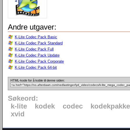
Andre utgaver:
K-Lite Codec Pack Basic
K-Lite Codec Pack Standard
K-Lite Codec Pack Full
K-Lite Codec Pack Update
K-Lite Codec Pack Corporate
K-Lite Codec Pack 64-bit
HTML-kode for å koble til denne siden:
Søkeord:
k-lite
kodek
codec
kodekpakke
xvid