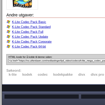
Andre utgaver:
K-Lite Codec Pack Basic
K-Lite Codec Pack Standard
K-Lite Codec Pack Full
K-Lite Codec Pack Update
K-Lite Codec Pack Corporate
K-Lite Codec Pack 64-bit
HTML-kode for å koble til denne siden:
Søkeord:
k-lite
kodek
codec
kodekpakke
divx
divx pro