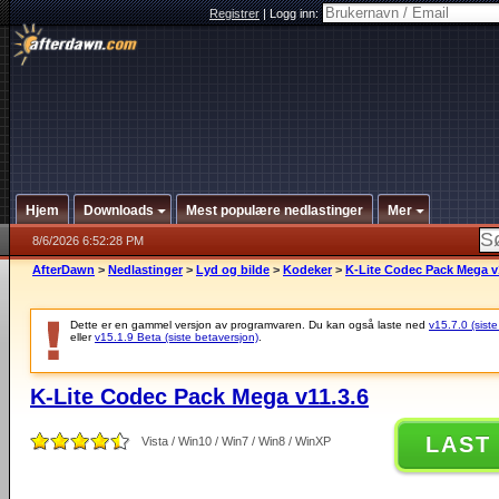
Registrer
|
Logg inn:
Hjem
Downloads
Mest populære nedlastinger
Mer
8/6/2026 6:52:28 PM
AfterDawn
>
Nedlastinger
>
Lyd og bilde
>
Kodeker
>
K-Lite Codec Pack Mega v
Dette er en gammel versjon av programvaren. Du kan også laste ned
v15.7.0 (siste
eller
v15.1.9 Beta (siste betaversjon)
.
K-Lite Codec Pack Mega v11.3.6
LAST
Vista / Win10 / Win7 / Win8 / WinXP