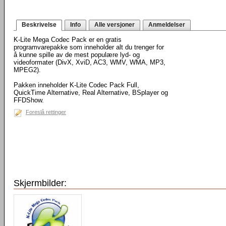
Beskrivelse
Info
Alle versjoner
Anmeldelser
K-Lite Mega Codec Pack er en gratis
programvarepakke som inneholder alt du trenger for
å kunne spille av de mest populære lyd- og
videoformater (DivX, XviD, AC3, WMV, WMA, MP3,
MPEG2).
Pakken inneholder K-Lite Codec Pack Full,
QuickTime Alternative, Real Alternative, BSplayer og
FFDShow.
Foreslå rettinger
Skjermbilder: