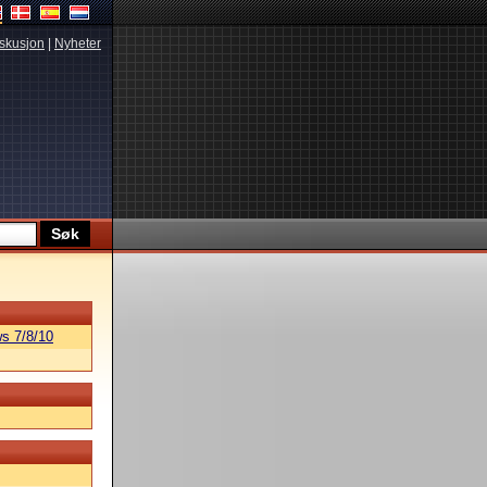
skusjon
|
Nyheter
s 7/8/10