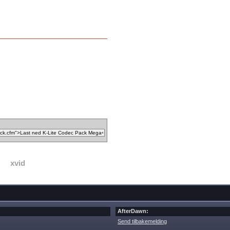
xvid
AfterDawn:
Send tilbakemelding