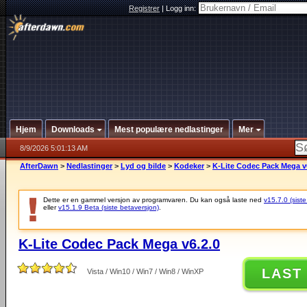
Registrer
|
Logg inn:
Hjem
Downloads
Mest populære nedlastinger
Mer
8/9/2026 5:01:13 AM
AfterDawn
>
Nedlastinger
>
Lyd og bilde
>
Kodeker
>
K-Lite Codec Pack Mega v
Dette er en gammel versjon av programvaren. Du kan også laste ned
v15.7.0 (siste
eller
v15.1.9 Beta (siste betaversjon)
.
K-Lite Codec Pack Mega v6.2.0
LAST
Vista / Win10 / Win7 / Win8 / WinXP