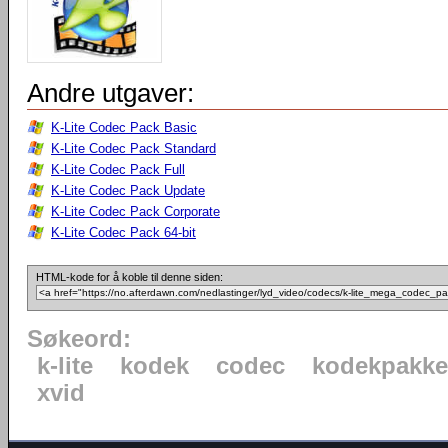
Andre utgaver:
K-Lite Codec Pack Basic
K-Lite Codec Pack Standard
K-Lite Codec Pack Full
K-Lite Codec Pack Update
K-Lite Codec Pack Corporate
K-Lite Codec Pack 64-bit
HTML-kode for å koble til denne siden:
Søkeord:
k-lite
kodek
codec
kodekpakke
xvid