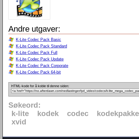
Andre utgaver:
K-Lite Codec Pack Basic
K-Lite Codec Pack Standard
K-Lite Codec Pack Full
K-Lite Codec Pack Update
K-Lite Codec Pack Corporate
K-Lite Codec Pack 64-bit
HTML-kode for å koble til denne siden:
Søkeord:
k-lite
kodek
codec
kodekpakke
xvid