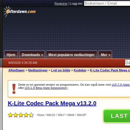
Registrer
|
Logg inn:
Hjem
Downloads
Mest populære nedlastinger
Mer
8/9/2026 4:34:25 AM
AfterDawn
>
Nedlastinger
>
Lyd og bilde
>
Kodeker
>
K-Lite Codec Pack Mega v
Dette er en gammel versjon av programvaren. Du kan også laste ned
v15.7.0 (siste
eller
v15.1.9 Beta (siste betaversjon)
.
K-Lite Codec Pack Mega v13.2.0
LAST
Vista / Win10 / Win7 / Win8 / WinXP