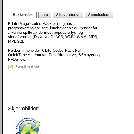
Beskrivelse
Info
Alle versjoner
Anmeldelser
K-Lite Mega Codec Pack er en gratis
programvarepakke som inneholder alt du trenger for
å kunne spille av de mest populære lyd- og
videoformater (DivX, XviD, AC3, WMV, WMA, MP3,
MPEG2).
Pakken inneholder K-Lite Codec Pack Full,
QuickTime Alternative, Real Alternative, BSplayer og
FFDShow.
Foreslå rettinger
Skjermbilder: