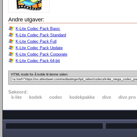
Andre utgaver:
K-Lite Codec Pack Basic
K-Lite Codec Pack Standard
K-Lite Codec Pack Full
K-Lite Codec Pack Update
K-Lite Codec Pack Corporate
K-Lite Codec Pack 64-bit
HTML-kode for å koble til denne siden:
Søkeord:
k-lite
kodek
codec
kodekpakke
divx
divx pro