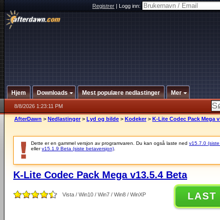
Registrer
|
Logg inn:
Hjem
Downloads
Mest populære nedlastinger
Mer
8/8/2026 1:23:11 PM
AfterDawn
>
Nedlastinger
>
Lyd og bilde
>
Kodeker
>
K-Lite Codec Pack Mega v
Dette er en gammel versjon av programvaren. Du kan også laste ned
v15.7.0 (siste
eller
v15.1.9 Beta (siste betaversjon)
.
K-Lite Codec Pack Mega v13.5.4 Beta
LAST
Vista / Win10 / Win7 / Win8 / WinXP