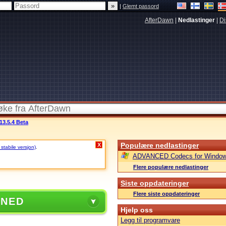
|
Glemt passord
AfterDawn
|
Nedlastinger
|
Di
13.5.4 Beta
Populære nedlastinger
X
 stabile versjon)
.
ADVANCED Codecs for Window
Flere populære nedlastinger
Siste oppdateringer
Flere siste oppdateringer
 NED
Hjelp oss
Legg til programvare