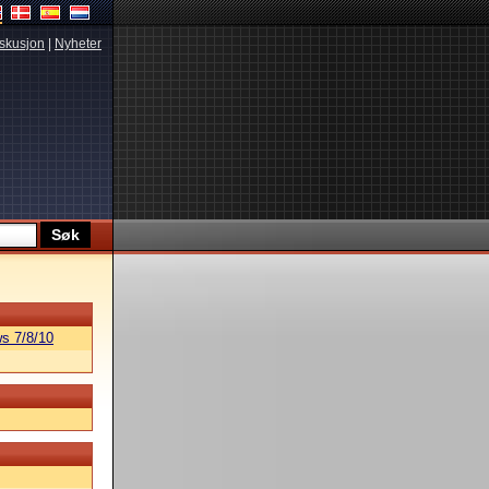
skusjon
|
Nyheter
s 7/8/10