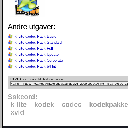
Andre utgaver:
K-Lite Codec Pack Basic
K-Lite Codec Pack Standard
K-Lite Codec Pack Full
K-Lite Codec Pack Update
K-Lite Codec Pack Corporate
K-Lite Codec Pack 64-bit
HTML-kode for å koble til denne siden:
Søkeord:
k-lite
kodek
codec
kodekpakke
xvid