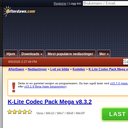
Registrer
|
Logg inn:
Hjem
Downloads
Mest populære nedlastinger
Mer
8/9/2026 2:27:49 PM
AfterDawn
>
Nedlastinger
>
Lyd og bilde
>
Kodeker
>
K-Lite Codec Pack Mega v
Dette er en gammel versjon av programvaren. Du kan også laste ned
v15.7.0 (siste
eller
v15.1.9 Beta (siste betaversjon)
.
K-Lite Codec Pack Mega v8.3.2
LAST
Vista / Win10 / Win7 / Win8 / WinXP