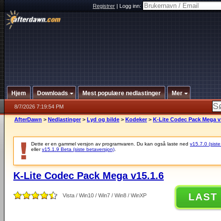
Registrer
|
Logg inn:
Hjem
Downloads
Mest populære nedlastinger
Mer
8/7/2026 7:19:54 PM
AfterDawn
>
Nedlastinger
>
Lyd og bilde
>
Kodeker
>
K-Lite Codec Pack Mega v
Dette er en gammel versjon av programvaren. Du kan også laste ned
v15.7.0 (siste
eller
v15.1.9 Beta (siste betaversjon)
.
K-Lite Codec Pack Mega v15.1.6
LAST
Vista / Win10 / Win7 / Win8 / WinXP