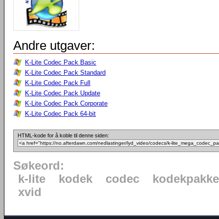
Andre utgaver:
K-Lite Codec Pack Basic
K-Lite Codec Pack Standard
K-Lite Codec Pack Full
K-Lite Codec Pack Update
K-Lite Codec Pack Corporate
K-Lite Codec Pack 64-bit
HTML-kode for å koble til denne siden:
Søkeord:
k-lite
kodek
codec
kodekpakke
xvid