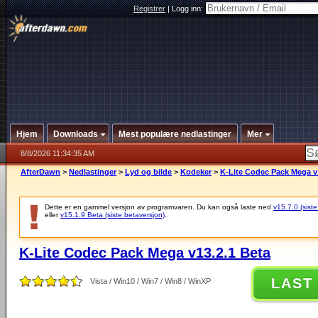
Registrer
|
Logg inn:
Hjem
Downloads
Mest populære nedlastinger
Mer
8/8/2026 11:34:35 AM
AfterDawn
>
Nedlastinger
>
Lyd og bilde
>
Kodeker
>
K-Lite Codec Pack Mega v
Dette er en gammel versjon av programvaren. Du kan også laste ned
v15.7.0 (siste
eller
v15.1.9 Beta (siste betaversjon)
.
K-Lite Codec Pack Mega v13.2.1 Beta
LAST
Vista / Win10 / Win7 / Win8 / WinXP