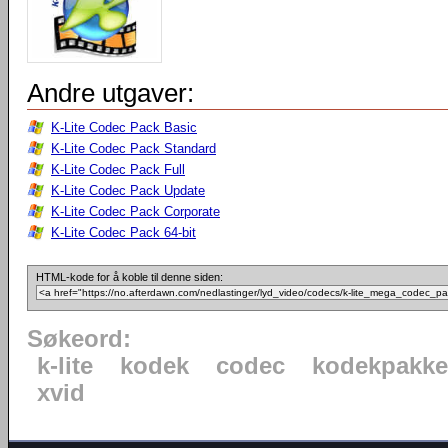
Andre utgaver:
K-Lite Codec Pack Basic
K-Lite Codec Pack Standard
K-Lite Codec Pack Full
K-Lite Codec Pack Update
K-Lite Codec Pack Corporate
K-Lite Codec Pack 64-bit
HTML-kode for å koble til denne siden:
Søkeord:
k-lite
kodek
codec
kodekpakke
xvid