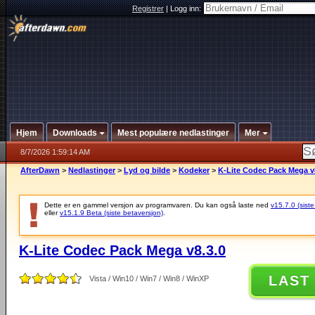
Registrer
|
Logg inn:
Hjem
Downloads
Mest populære nedlastinger
Mer
8/7/2026 1:59:14 AM
AfterDawn
>
Nedlastinger
>
Lyd og bilde
>
Kodeker
>
K-Lite Codec Pack Mega v
Dette er en gammel versjon av programvaren. Du kan også laste ned
v15.7.0 (siste
eller
v15.1.9 Beta (siste betaversjon)
.
K-Lite Codec Pack Mega v8.3.0
LAST
Vista / Win10 / Win7 / Win8 / WinXP