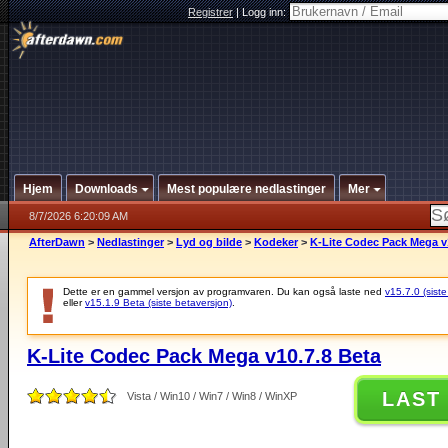
Registrer
|
Logg inn:
Hjem
Downloads
Mest populære nedlastinger
Mer
8/7/2026 6:20:09 AM
AfterDawn
>
Nedlastinger
>
Lyd og bilde
>
Kodeker
>
K-Lite Codec Pack Mega v
Dette er en gammel versjon av programvaren. Du kan også laste ned
v15.7.0 (siste
eller
v15.1.9 Beta (siste betaversjon)
.
K-Lite Codec Pack Mega v10.7.8 Beta
LAST
Vista / Win10 / Win7 / Win8 / WinXP