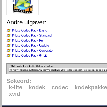
Andre utgaver:
K-Lite Codec Pack Basic
K-Lite Codec Pack Standard
K-Lite Codec Pack Full
K-Lite Codec Pack Update
K-Lite Codec Pack Corporate
K-Lite Codec Pack 64-bit
HTML-kode for å koble til denne siden:
Søkeord:
k-lite
kodek
codec
kodekpakke
xvid