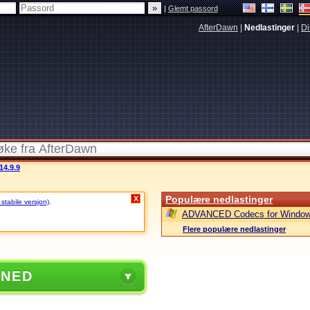
|
Glemt passord
AfterDawn
|
Nedlastinger
|
Di
14.9.9
Populære nedlastinger
X
 stabile versjon)
.
ADVANCED Codecs for Window
Flere populære nedlastinger
 NED