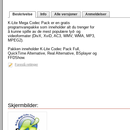
Beskrivelse
Info
Alle versjoner
Anmeldelser
K-Lite Mega Codec Pack er en gratis
programvarepakke som inneholder alt du trenger for
å kunne spille av de mest populære lyd- og
videoformater (DivX, XviD, AC3, WMV, WMA, MP3,
MPEG2).
Pakken inneholder K-Lite Codec Pack Full,
QuickTime Alternative, Real Alternative, BSplayer og
FFDShow.
Foreslå rettinger
Skjermbilder: