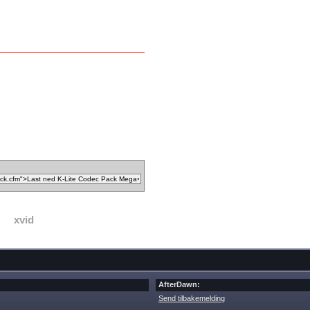
xvid
AfterDawn:
Send tilbakemelding