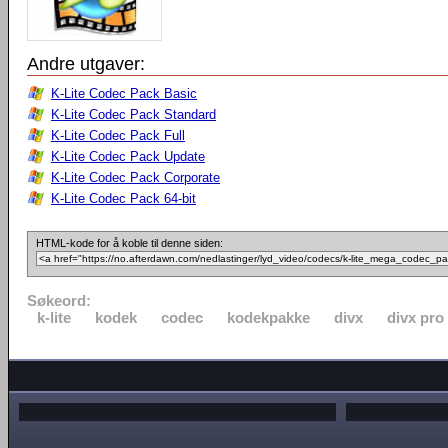
Andre utgaver:
K-Lite Codec Pack Basic
K-Lite Codec Pack Standard
K-Lite Codec Pack Full
K-Lite Codec Pack Update
K-Lite Codec Pack Corporate
K-Lite Codec Pack 64-bit
HTML-kode for å koble til denne siden:
Søkeord:
k-lite
kodek
codec
kodekpakke
divx
divx pro