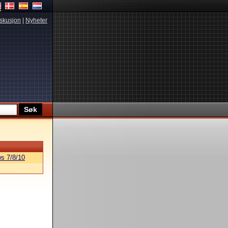
skusjon
|
Nyheter
s 7/8/10