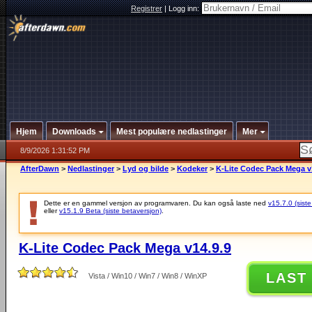
Registrer
|
Logg inn:
Hjem
Downloads
Mest populære nedlastinger
Mer
8/9/2026 1:31:52 PM
AfterDawn
>
Nedlastinger
>
Lyd og bilde
>
Kodeker
>
K-Lite Codec Pack Mega v
Dette er en gammel versjon av programvaren. Du kan også laste ned
v15.7.0 (siste
eller
v15.1.9 Beta (siste betaversjon)
.
K-Lite Codec Pack Mega v14.9.9
LAST
Vista / Win10 / Win7 / Win8 / WinXP