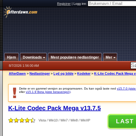
Registrer
|
Logg inn:
Hjem
Downloads
Mest populære nedlastinger
Mer
8/7/2026 1:56:00 AM
AfterDawn
>
Nedlastinger
>
Lyd og bilde
>
Kodeker
>
K-Lite Codec Pack Mega v
Dette er en gammel versjon av programvaren. Du kan også laste ned
v15.7.0 (siste
eller
v15.1.9 Beta (siste betaversjon)
.
K-Lite Codec Pack Mega v13.7.5
LAST
Vista / Win10 / Win7 / Win8 / WinXP