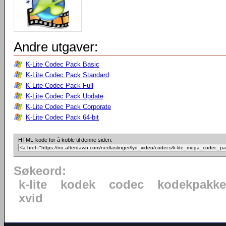
Andre utgaver:
K-Lite Codec Pack Basic
K-Lite Codec Pack Standard
K-Lite Codec Pack Full
K-Lite Codec Pack Update
K-Lite Codec Pack Corporate
K-Lite Codec Pack 64-bit
HTML-kode for å koble til denne siden:
Søkeord:
k-lite
kodek
codec
kodekpakke
xvid