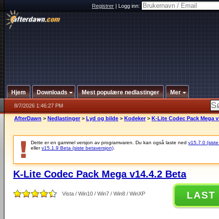
Registrer
|
Logg inn:
Hjem
Downloads
Mest populære nedlastinger
Mer
8/7/2026 1:46:27 PM
AfterDawn
>
Nedlastinger
>
Lyd og bilde
>
Kodeker
>
K-Lite Codec Pack Mega v
Dette er en gammel versjon av programvaren. Du kan også laste ned
v15.7.0 (siste
eller
v15.1.9 Beta (siste betaversjon)
.
K-Lite Codec Pack Mega v14.4.2 Beta
LAST
Vista / Win10 / Win7 / Win8 / WinXP