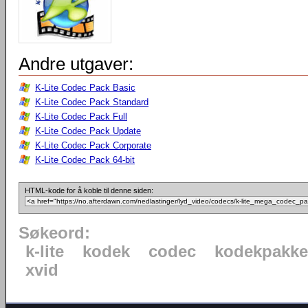
Andre utgaver:
K-Lite Codec Pack Basic
K-Lite Codec Pack Standard
K-Lite Codec Pack Full
K-Lite Codec Pack Update
K-Lite Codec Pack Corporate
K-Lite Codec Pack 64-bit
HTML-kode for å koble til denne siden:
Søkeord:
k-lite
kodek
codec
kodekpakke
xvid