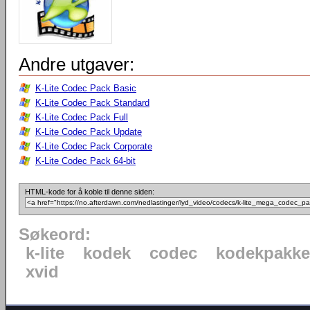
Andre utgaver:
K-Lite Codec Pack Basic
K-Lite Codec Pack Standard
K-Lite Codec Pack Full
K-Lite Codec Pack Update
K-Lite Codec Pack Corporate
K-Lite Codec Pack 64-bit
HTML-kode for å koble til denne siden:
Søkeord:
k-lite
kodek
codec
kodekpakke
xvid