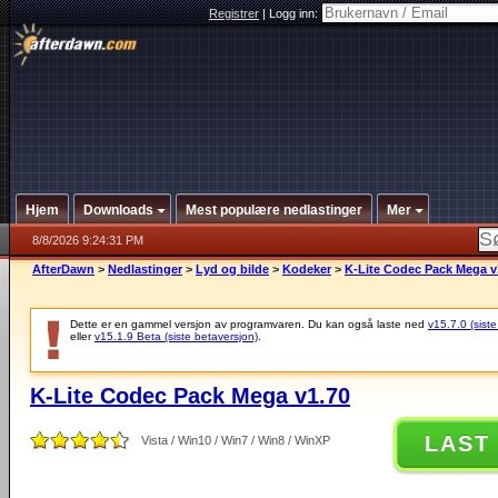
Registrer
|
Logg inn:
Hjem
Downloads
Mest populære nedlastinger
Mer
8/8/2026 9:24:31 PM
AfterDawn
>
Nedlastinger
>
Lyd og bilde
>
Kodeker
>
K-Lite Codec Pack Mega v
Dette er en gammel versjon av programvaren. Du kan også laste ned
v15.7.0 (siste
eller
v15.1.9 Beta (siste betaversjon)
.
K-Lite Codec Pack Mega v1.70
LAST
Vista / Win10 / Win7 / Win8 / WinXP