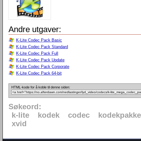
Andre utgaver:
K-Lite Codec Pack Basic
K-Lite Codec Pack Standard
K-Lite Codec Pack Full
K-Lite Codec Pack Update
K-Lite Codec Pack Corporate
K-Lite Codec Pack 64-bit
HTML-kode for å koble til denne siden:
Søkeord:
k-lite
kodek
codec
kodekpakke
xvid