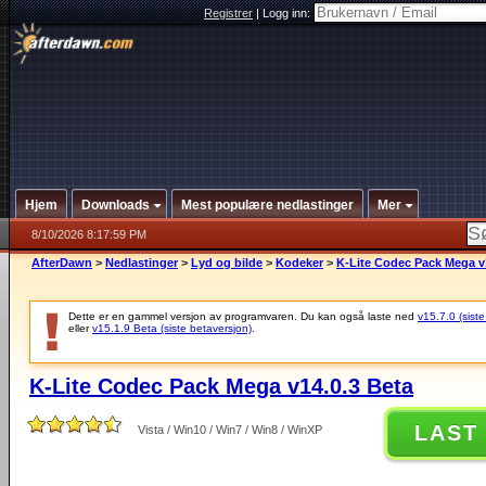
Registrer
|
Logg inn:
Hjem
Downloads
Mest populære nedlastinger
Mer
8/10/2026 8:17:59 PM
AfterDawn
>
Nedlastinger
>
Lyd og bilde
>
Kodeker
>
K-Lite Codec Pack Mega v
Dette er en gammel versjon av programvaren. Du kan også laste ned
v15.7.0 (siste
eller
v15.1.9 Beta (siste betaversjon)
.
K-Lite Codec Pack Mega v14.0.3 Beta
LAST
Vista / Win10 / Win7 / Win8 / WinXP