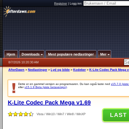
Registrer
|
Logg inn:
Hjem
Downloads
Mest populære nedlastinger
Mer
8/7/2026 10:20:30 AM
AfterDawn
>
Nedlastinger
>
Lyd og bilde
>
Kodeker
>
K-Lite Codec Pack Mega v
Dette er en gammel versjon av programvaren. Du kan også laste ned
v15.7.0 (siste
eller
v15.1.9 Beta (siste betaversjon)
.
K-Lite Codec Pack Mega v1.69
LAST
Vista / Win10 / Win7 / Win8 / WinXP