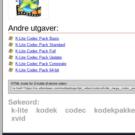
Andre utgaver:
K-Lite Codec Pack Basic
K-Lite Codec Pack Standard
K-Lite Codec Pack Full
K-Lite Codec Pack Update
K-Lite Codec Pack Corporate
K-Lite Codec Pack 64-bit
HTML-kode for å koble til denne siden:
Søkeord:
k-lite
kodek
codec
kodekpakke
xvid