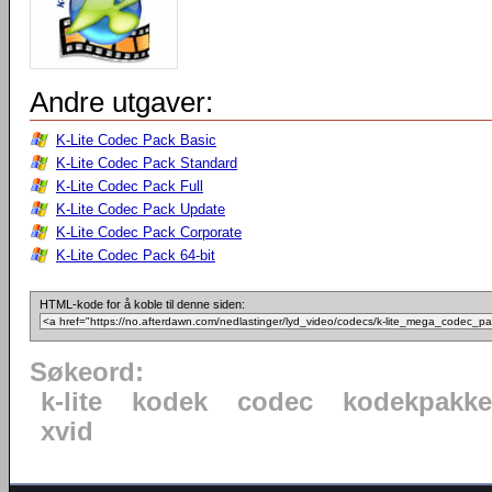
Andre utgaver:
K-Lite Codec Pack Basic
K-Lite Codec Pack Standard
K-Lite Codec Pack Full
K-Lite Codec Pack Update
K-Lite Codec Pack Corporate
K-Lite Codec Pack 64-bit
HTML-kode for å koble til denne siden:
Søkeord:
k-lite
kodek
codec
kodekpakke
xvid