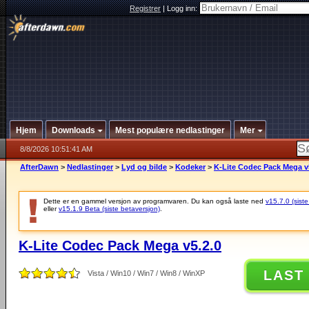
Registrer
|
Logg inn:
Hjem
Downloads
Mest populære nedlastinger
Mer
8/8/2026 10:51:41 AM
AfterDawn
>
Nedlastinger
>
Lyd og bilde
>
Kodeker
>
K-Lite Codec Pack Mega v
Dette er en gammel versjon av programvaren. Du kan også laste ned
v15.7.0 (siste
eller
v15.1.9 Beta (siste betaversjon)
.
K-Lite Codec Pack Mega v5.2.0
LAST
Vista / Win10 / Win7 / Win8 / WinXP