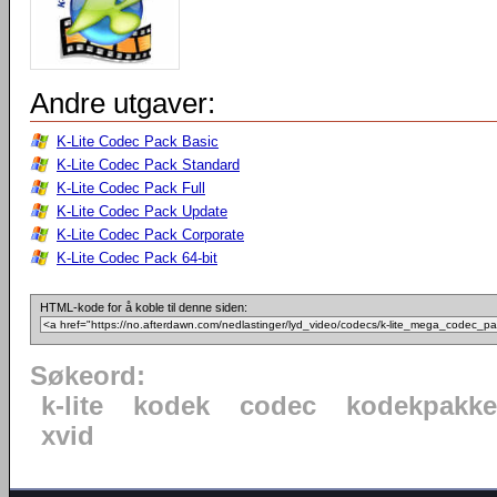
Andre utgaver:
K-Lite Codec Pack Basic
K-Lite Codec Pack Standard
K-Lite Codec Pack Full
K-Lite Codec Pack Update
K-Lite Codec Pack Corporate
K-Lite Codec Pack 64-bit
HTML-kode for å koble til denne siden:
Søkeord:
k-lite
kodek
codec
kodekpakke
xvid