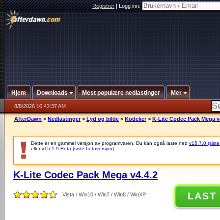
Registrer
|
Logg inn:
Hjem
Downloads
Mest populære nedlastinger
Mer
8/8/2026 10:43:37 AM
AfterDawn
>
Nedlastinger
>
Lyd og bilde
>
Kodeker
>
K-Lite Codec Pack Mega v
Dette er en gammel versjon av programvaren. Du kan også laste ned
v15.7.0 (siste
eller
v15.1.9 Beta (siste betaversjon)
.
K-Lite Codec Pack Mega v4.4.2
LAST
Vista / Win10 / Win7 / Win8 / WinXP