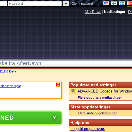
|
Glemt passord
AfterDawn
|
Nedlastinger
|
Di
1.2.6 Beta
Populære nedlastinger
X
 stabile versjon)
.
ADVANCED Codecs for Window
Flere populære nedlastinger
Siste oppdateringer
Flere siste oppdateringer
 NED
Hjelp oss
Legg til programvare