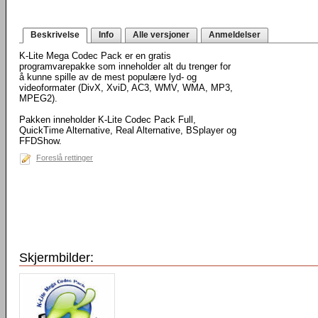
Beskrivelse
Info
Alle versjoner
Anmeldelser
K-Lite Mega Codec Pack er en gratis
programvarepakke som inneholder alt du trenger for
å kunne spille av de mest populære lyd- og
videoformater (DivX, XviD, AC3, WMV, WMA, MP3,
MPEG2).
Pakken inneholder K-Lite Codec Pack Full,
QuickTime Alternative, Real Alternative, BSplayer og
FFDShow.
Foreslå rettinger
Skjermbilder: