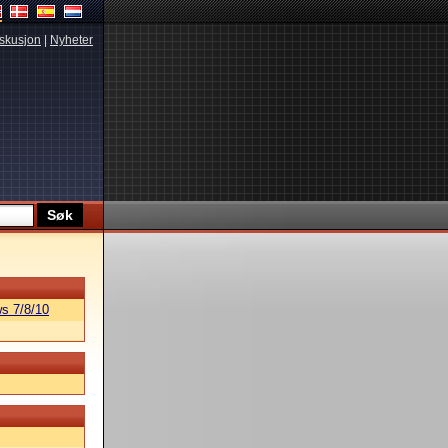
skusjon
|
Nyheter
s 7/8/10