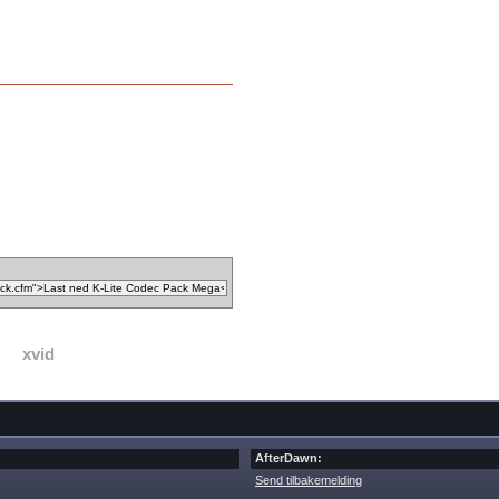
xvid
AfterDawn:
Send tilbakemelding