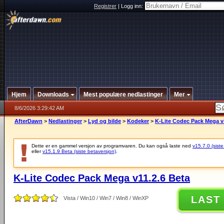
Registrer
|
Logg inn:
Hjem
Downloads
Mest populære nedlastinger
Mer
8/6/2026 3:29:42 AM
AfterDawn
>
Nedlastinger
>
Lyd og bilde
>
Kodeker
>
K-Lite Codec Pack Mega v1
Dette er en gammel versjon av programvaren. Du kan også laste ned
v15.7.0 (siste
eller
v15.1.9 Beta (siste betaversjon)
.
K-Lite Codec Pack Mega v11.2.6 Beta
LAST
Vista / Win10 / Win7 / Win8 / WinXP