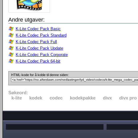
Andre utgaver:
K-Lite Codec Pack Basic
K-Lite Codec Pack Standard
K-Lite Codec Pack Full
K-Lite Codec Pack Update
K-Lite Codec Pack Corporate
K-Lite Codec Pack 64-bit
HTML-kode for å koble til denne siden:
Søkeord:
k-lite
kodek
codec
kodekpakke
divx
divx pro