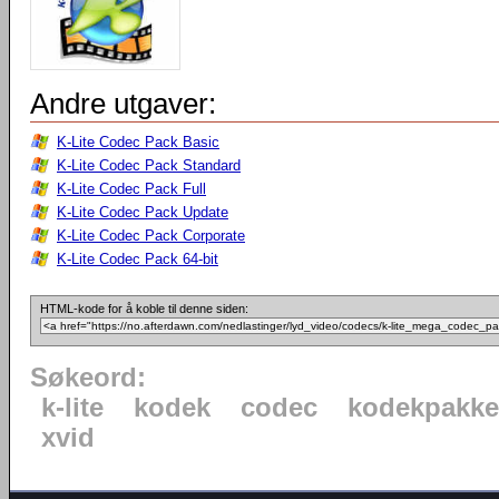
Andre utgaver:
K-Lite Codec Pack Basic
K-Lite Codec Pack Standard
K-Lite Codec Pack Full
K-Lite Codec Pack Update
K-Lite Codec Pack Corporate
K-Lite Codec Pack 64-bit
HTML-kode for å koble til denne siden:
Søkeord:
k-lite
kodek
codec
kodekpakke
xvid