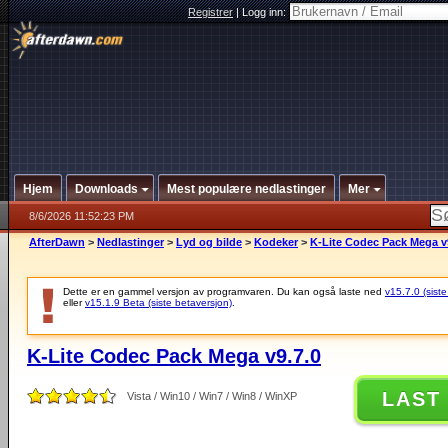
Registrer
|
Logg inn:
Hjem
Downloads
Mest populære nedlastinger
Mer
8/6/2026 11:52:23 PM
AfterDawn
>
Nedlastinger
>
Lyd og bilde
>
Kodeker
>
K-Lite Codec Pack Mega v
Dette er en gammel versjon av programvaren. Du kan også laste ned
v15.7.0 (siste
eller
v15.1.9 Beta (siste betaversjon)
.
K-Lite Codec Pack Mega v9.7.0
LAST
Vista / Win10 / Win7 / Win8 / WinXP