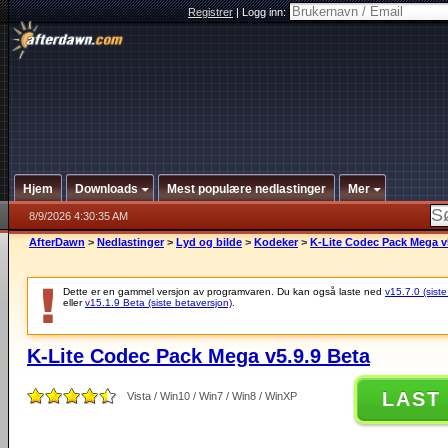
Registrer
|
Logg inn:
Hjem
Downloads
Mest populære nedlastinger
Mer
8/9/2026 4:30:35 AM
AfterDawn
>
Nedlastinger
>
Lyd og bilde
>
Kodeker
>
K-Lite Codec Pack Mega v
Dette er en gammel versjon av programvaren. Du kan også laste ned
v15.7.0 (siste
eller
v15.1.9 Beta (siste betaversjon)
.
K-Lite Codec Pack Mega v5.9.9 Beta
LAST
Vista / Win10 / Win7 / Win8 / WinXP