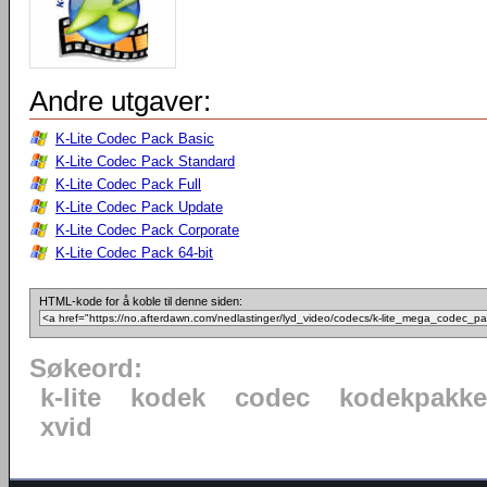
Andre utgaver:
K-Lite Codec Pack Basic
K-Lite Codec Pack Standard
K-Lite Codec Pack Full
K-Lite Codec Pack Update
K-Lite Codec Pack Corporate
K-Lite Codec Pack 64-bit
HTML-kode for å koble til denne siden:
Søkeord:
k-lite
kodek
codec
kodekpakke
xvid