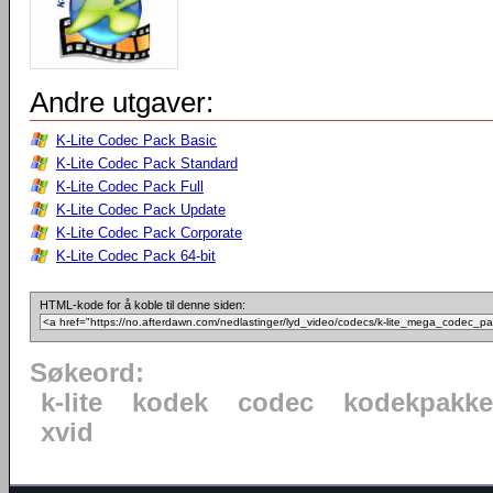
Andre utgaver:
K-Lite Codec Pack Basic
K-Lite Codec Pack Standard
K-Lite Codec Pack Full
K-Lite Codec Pack Update
K-Lite Codec Pack Corporate
K-Lite Codec Pack 64-bit
HTML-kode for å koble til denne siden:
Søkeord:
k-lite
kodek
codec
kodekpakke
xvid