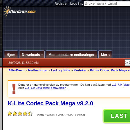
Registrer
|
Logg inn:
Hjem
Downloads
Mest populære nedlastinger
Mer
8/9/2026 11:32:19 AM
AfterDawn
>
Nedlastinger
>
Lyd og bilde
>
Kodeker
>
K-Lite Codec Pack Mega v
Dette er en gammel versjon av programvaren. Du kan også laste ned
v15.7.0 (siste
eller
v15.1.9 Beta (siste betaversjon)
.
K-Lite Codec Pack Mega v8.2.0
LAST
Vista / Win10 / Win7 / Win8 / WinXP