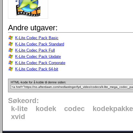
Andre utgaver:
K-Lite Codec Pack Basic
K-Lite Codec Pack Standard
K-Lite Codec Pack Full
K-Lite Codec Pack Update
K-Lite Codec Pack Corporate
K-Lite Codec Pack 64-bit
HTML-kode for å koble til denne siden:
Søkeord:
k-lite
kodek
codec
kodekpakke
xvid