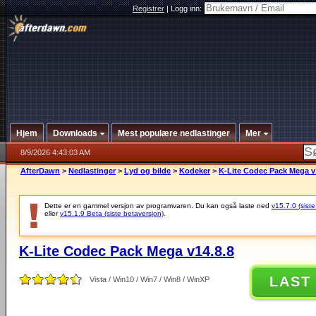
Registrer
|
Logg inn:
Hjem
Downloads
Mest populære nedlastinger
Mer
8/9/2026 4:43:03 AM
AfterDawn
>
Nedlastinger
>
Lyd og bilde
>
Kodeker
>
K-Lite Codec Pack Mega v
Dette er en gammel versjon av programvaren. Du kan også laste ned
v15.7.0 (siste
eller
v15.1.9 Beta (siste betaversjon)
.
K-Lite Codec Pack Mega v14.8.8
LAST
Vista / Win10 / Win7 / Win8 / WinXP