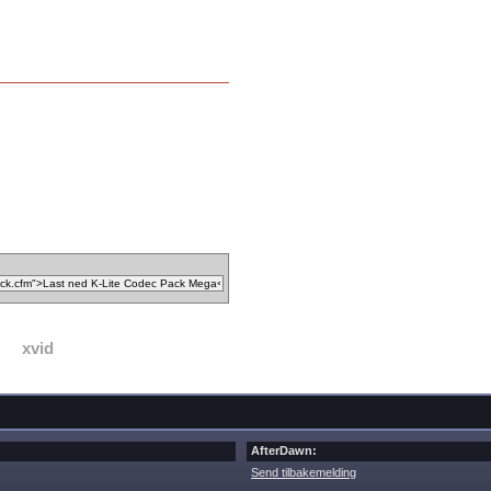
xvid
AfterDawn:
Send tilbakemelding