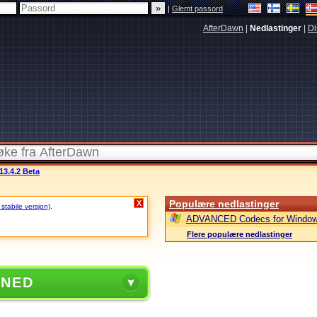
|
Glemt passord
AfterDawn
|
Nedlastinger
|
Di
13.4.2 Beta
Populære nedlastinger
X
 stabile versjon)
.
ADVANCED Codecs for Window
Flere populære nedlastinger
 NED