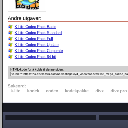
Andre utgaver:
K-Lite Codec Pack Basic
K-Lite Codec Pack Standard
K-Lite Codec Pack Full
K-Lite Codec Pack Update
K-Lite Codec Pack Corporate
K-Lite Codec Pack 64-bit
HTML-kode for å koble til denne siden:
Søkeord:
k-lite
kodek
codec
kodekpakke
divx
divx pro