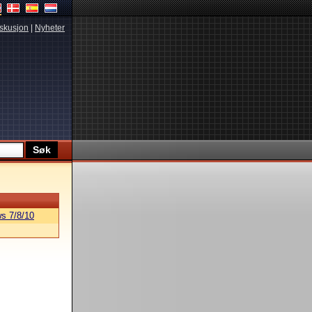
skusjon
|
Nyheter
s 7/8/10