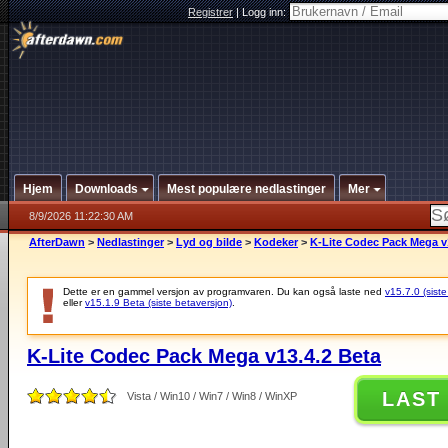
Registrer
|
Logg inn:
Hjem
Downloads
Mest populære nedlastinger
Mer
8/9/2026 11:22:30 AM
AfterDawn
>
Nedlastinger
>
Lyd og bilde
>
Kodeker
>
K-Lite Codec Pack Mega v
Dette er en gammel versjon av programvaren. Du kan også laste ned
v15.7.0 (siste
eller
v15.1.9 Beta (siste betaversjon)
.
K-Lite Codec Pack Mega v13.4.2 Beta
LAST
Vista / Win10 / Win7 / Win8 / WinXP