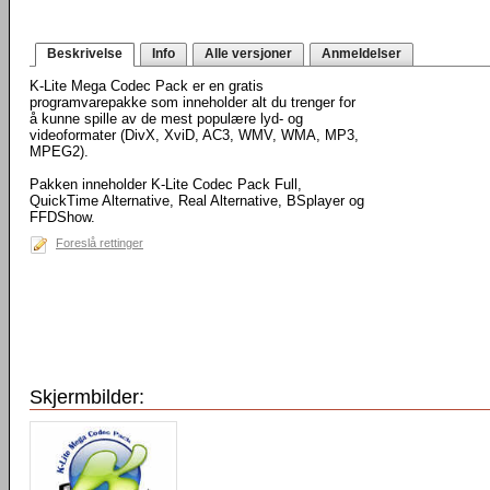
Beskrivelse
Info
Alle versjoner
Anmeldelser
K-Lite Mega Codec Pack er en gratis
programvarepakke som inneholder alt du trenger for
å kunne spille av de mest populære lyd- og
videoformater (DivX, XviD, AC3, WMV, WMA, MP3,
MPEG2).
Pakken inneholder K-Lite Codec Pack Full,
QuickTime Alternative, Real Alternative, BSplayer og
FFDShow.
Foreslå rettinger
Skjermbilder: