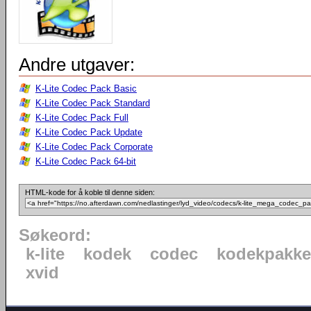
Andre utgaver:
K-Lite Codec Pack Basic
K-Lite Codec Pack Standard
K-Lite Codec Pack Full
K-Lite Codec Pack Update
K-Lite Codec Pack Corporate
K-Lite Codec Pack 64-bit
HTML-kode for å koble til denne siden:
Søkeord:
k-lite
kodek
codec
kodekpakke
xvid