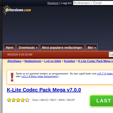
Registrer
|
Logg inn:
Hjem
Downloads
Mest populære nedlastinger
Mer
8/9/2026 9:29:26 AM
AfterDawn
>
Nedlastinger
>
Lyd og bilde
>
Kodeker
>
K-Lite Codec Pack Mega v
Dette er en gammel versjon av programvaren. Du kan også laste ned
v15.7.0 (siste
eller
v15.1.9 Beta (siste betaversjon)
.
K-Lite Codec Pack Mega v7.0.0
LAST
Vista / Win10 / Win7 / Win8 / WinXP