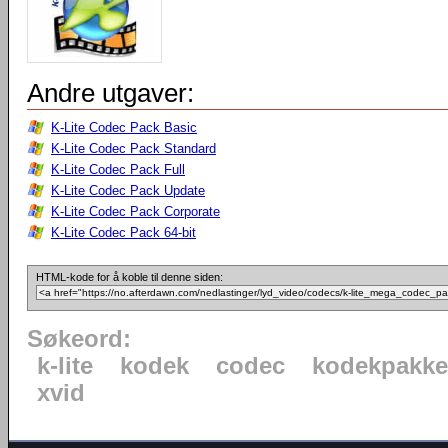
Andre utgaver:
K-Lite Codec Pack Basic
K-Lite Codec Pack Standard
K-Lite Codec Pack Full
K-Lite Codec Pack Update
K-Lite Codec Pack Corporate
K-Lite Codec Pack 64-bit
HTML-kode for å koble til denne siden:
Søkeord:
k-lite
kodek
codec
kodekpakke
xvid