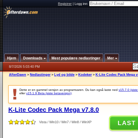
Registrer
|
Logg inn:
Hjem
Downloads
Mest populære nedlastinger
Mer
8/7/2026 5:03:40 PM
AfterDawn
>
Nedlastinger
>
Lyd og bilde
>
Kodeker
>
K-Lite Codec Pack Mega v
Dette er en gammel versjon av programvaren. Du kan også laste ned
v15.7.0 (siste
eller
v15.1.9 Beta (siste betaversjon)
.
K-Lite Codec Pack Mega v7.8.0
LAST
Vista / Win10 / Win7 / Win8 / WinXP