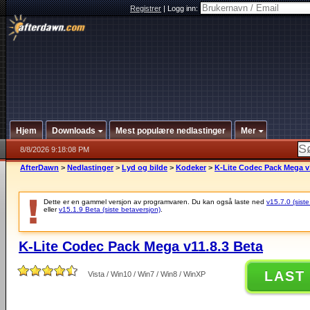
Registrer
|
Logg inn:
Hjem
Downloads
Mest populære nedlastinger
Mer
8/8/2026 9:18:08 PM
AfterDawn
>
Nedlastinger
>
Lyd og bilde
>
Kodeker
>
K-Lite Codec Pack Mega v1
Dette er en gammel versjon av programvaren. Du kan også laste ned
v15.7.0 (siste
eller
v15.1.9 Beta (siste betaversjon)
.
K-Lite Codec Pack Mega v11.8.3 Beta
LAST
Vista / Win10 / Win7 / Win8 / WinXP