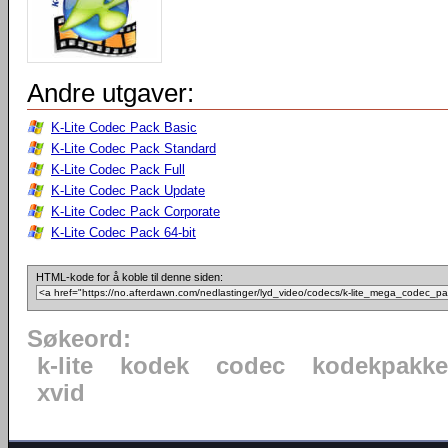
Andre utgaver:
K-Lite Codec Pack Basic
K-Lite Codec Pack Standard
K-Lite Codec Pack Full
K-Lite Codec Pack Update
K-Lite Codec Pack Corporate
K-Lite Codec Pack 64-bit
HTML-kode for å koble til denne siden:
Søkeord:
k-lite
kodek
codec
kodekpakke
xvid