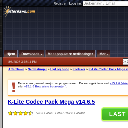
Registrer
|
Logg inn:
Hjem
Downloads
Mest populære nedlastinger
Mer
8/6/2026 3:15:11 PM
AfterDawn
>
Nedlastinger
>
Lyd og bilde
>
Kodeker
>
K-Lite Codec Pack Mega v
Dette er en gammel versjon av programvaren. Du kan også laste ned
v15.7.0 (siste
eller
v15.1.9 Beta (siste betaversjon)
.
K-Lite Codec Pack Mega v14.6.5
LAST
Vista / Win10 / Win7 / Win8 / WinXP