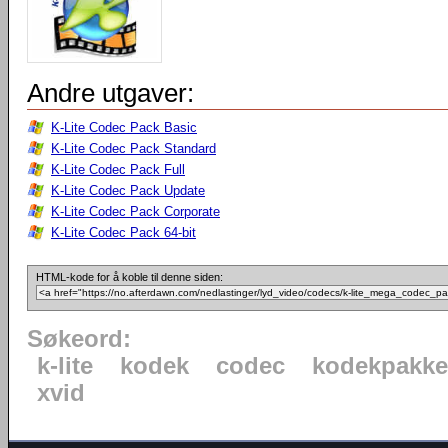
Andre utgaver:
K-Lite Codec Pack Basic
K-Lite Codec Pack Standard
K-Lite Codec Pack Full
K-Lite Codec Pack Update
K-Lite Codec Pack Corporate
K-Lite Codec Pack 64-bit
HTML-kode for å koble til denne siden:
Søkeord:
k-lite
kodek
codec
kodekpakke
xvid