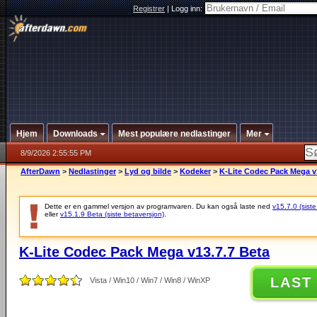
Registrer
|
Logg inn:
Hjem
Downloads
Mest populære nedlastinger
Mer
8/9/2026 2:55:55 PM
AfterDawn
>
Nedlastinger
>
Lyd og bilde
>
Kodeker
>
K-Lite Codec Pack Mega v
Dette er en gammel versjon av programvaren. Du kan også laste ned
v15.7.0 (siste
eller
v15.1.9 Beta (siste betaversjon)
.
K-Lite Codec Pack Mega v13.7.7 Beta
LAST
Vista / Win10 / Win7 / Win8 / WinXP