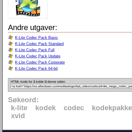
Andre utgaver:
K-Lite Codec Pack Basic
K-Lite Codec Pack Standard
K-Lite Codec Pack Full
K-Lite Codec Pack Update
K-Lite Codec Pack Corporate
K-Lite Codec Pack 64-bit
HTML-kode for å koble til denne siden:
Søkeord:
k-lite
kodek
codec
kodekpakke
xvid