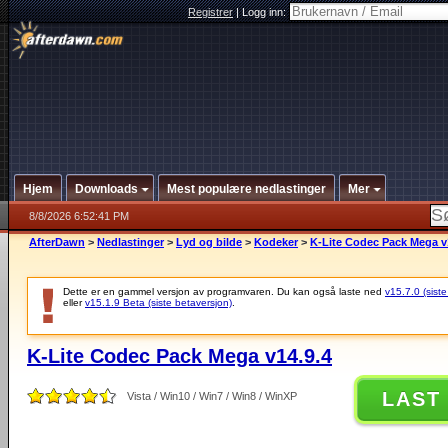
Registrer
|
Logg inn:
Hjem
Downloads
Mest populære nedlastinger
Mer
8/8/2026 6:52:41 PM
AfterDawn
>
Nedlastinger
>
Lyd og bilde
>
Kodeker
>
K-Lite Codec Pack Mega v
Dette er en gammel versjon av programvaren. Du kan også laste ned
v15.7.0 (siste
eller
v15.1.9 Beta (siste betaversjon)
.
K-Lite Codec Pack Mega v14.9.4
LAST
Vista / Win10 / Win7 / Win8 / WinXP