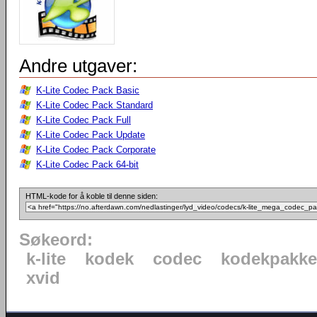
Andre utgaver:
K-Lite Codec Pack Basic
K-Lite Codec Pack Standard
K-Lite Codec Pack Full
K-Lite Codec Pack Update
K-Lite Codec Pack Corporate
K-Lite Codec Pack 64-bit
HTML-kode for å koble til denne siden:
Søkeord:
k-lite
kodek
codec
kodekpakke
xvid