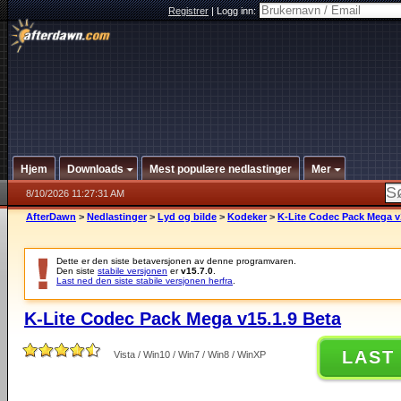
Registrer
|
Logg inn:
Hjem
Downloads
Mest populære nedlastinger
Mer
8/10/2026 11:27:31 AM
AfterDawn
>
Nedlastinger
>
Lyd og bilde
>
Kodeker
>
K-Lite Codec Pack Mega v
Dette er den siste betaversjonen av denne programvaren.
Den siste
stabile versjonen
er
v15.7.0
.
Last ned den siste stabile versjonen herfra
.
K-Lite Codec Pack Mega v15.1.9 Beta
LAST
Vista / Win10 / Win7 / Win8 / WinXP