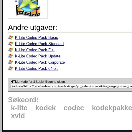
Andre utgaver:
K-Lite Codec Pack Basic
K-Lite Codec Pack Standard
K-Lite Codec Pack Full
K-Lite Codec Pack Update
K-Lite Codec Pack Corporate
K-Lite Codec Pack 64-bit
HTML-kode for å koble til denne siden:
Søkeord:
k-lite
kodek
codec
kodekpakke
xvid