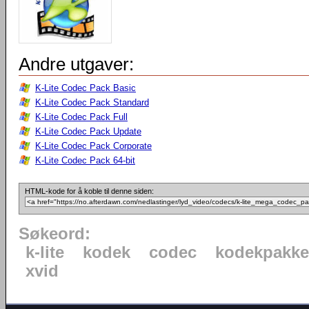
Andre utgaver:
K-Lite Codec Pack Basic
K-Lite Codec Pack Standard
K-Lite Codec Pack Full
K-Lite Codec Pack Update
K-Lite Codec Pack Corporate
K-Lite Codec Pack 64-bit
HTML-kode for å koble til denne siden:
Søkeord:
k-lite
kodek
codec
kodekpakke
xvid