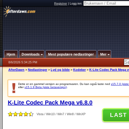
Registrer
|
Logg inn:
Hjem
Downloads
Mest populære nedlastinger
Mer
8/6/2026 5:34:25 PM
AfterDawn
>
Nedlastinger
>
Lyd og bilde
>
Kodeker
>
K-Lite Codec Pack Mega v
Dette er en gammel versjon av programvaren. Du kan også laste ned
v15.7.0 (siste
eller
v15.1.9 Beta (siste betaversjon)
.
K-Lite Codec Pack Mega v6.8.0
LAST
Vista / Win10 / Win7 / Win8 / WinXP