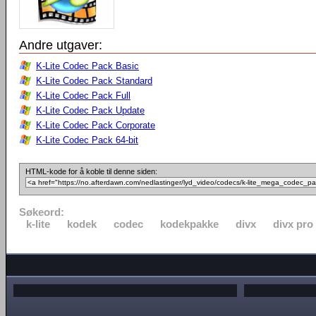
Andre utgaver:
K-Lite Codec Pack Basic
K-Lite Codec Pack Standard
K-Lite Codec Pack Full
K-Lite Codec Pack Update
K-Lite Codec Pack Corporate
K-Lite Codec Pack 64-bit
HTML-kode for å koble til denne siden:
Søkeord:
k-lite
kodek
codec
kodekpakke
divx
divx pro