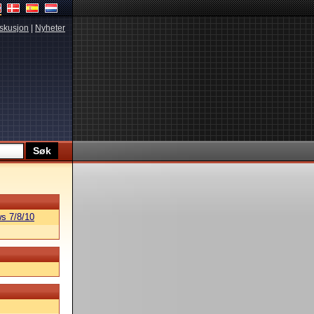
skusjon
|
Nyheter
s 7/8/10