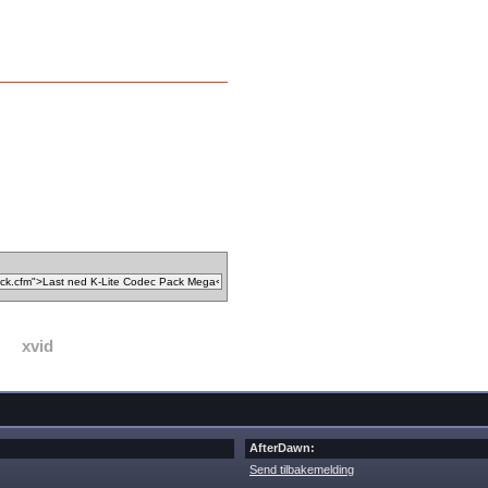
xvid
AfterDawn:
Send tilbakemelding