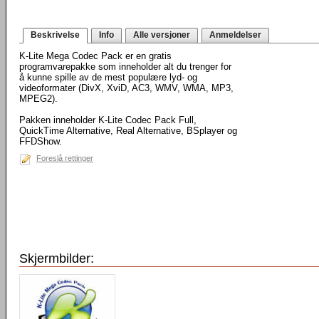
Beskrivelse
Info
Alle versjoner
Anmeldelser
K-Lite Mega Codec Pack er en gratis
programvarepakke som inneholder alt du trenger for
å kunne spille av de mest populære lyd- og
videoformater (DivX, XviD, AC3, WMV, WMA, MP3,
MPEG2).
Pakken inneholder K-Lite Codec Pack Full,
QuickTime Alternative, Real Alternative, BSplayer og
FFDShow.
Foreslå rettinger
Skjermbilder: