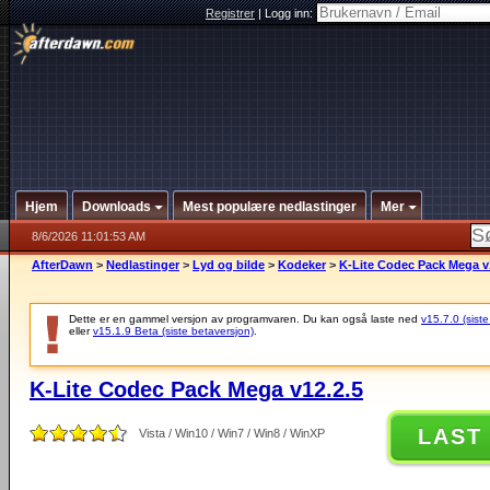
Registrer
|
Logg inn:
Hjem
Downloads
Mest populære nedlastinger
Mer
8/6/2026 11:01:53 AM
AfterDawn
>
Nedlastinger
>
Lyd og bilde
>
Kodeker
>
K-Lite Codec Pack Mega v
Dette er en gammel versjon av programvaren. Du kan også laste ned
v15.7.0 (siste
eller
v15.1.9 Beta (siste betaversjon)
.
K-Lite Codec Pack Mega v12.2.5
LAST
Vista / Win10 / Win7 / Win8 / WinXP