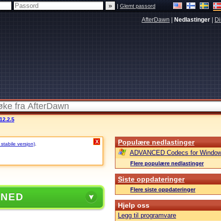
|
Glemt passord
AfterDawn
|
Nedlastinger
|
Di
12.2.5
Populære nedlastinger
X
 stabile versjon)
.
ADVANCED Codecs for Window
Flere populære nedlastinger
Siste oppdateringer
Flere siste oppdateringer
 NED
Hjelp oss
Legg til programvare