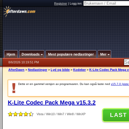
Registrer
|
Logg inn:
Hjem
Downloads
Mest populære nedlastinger
Mer
8/6/2026 10:19:51 PM
AfterDawn
>
Nedlastinger
>
Lyd og bilde
>
Kodeker
>
K-Lite Codec Pack Mega v
Dette er en gammel versjon av programvaren. Du kan også laste ned
v15.7.0 (siste
K-Lite Codec Pack Mega v15.3.2
LAST
Vista / Win10 / Win7 / Win8 / WinXP