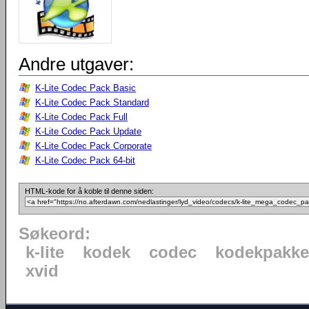
Andre utgaver:
K-Lite Codec Pack Basic
K-Lite Codec Pack Standard
K-Lite Codec Pack Full
K-Lite Codec Pack Update
K-Lite Codec Pack Corporate
K-Lite Codec Pack 64-bit
HTML-kode for å koble til denne siden:
Søkeord:
k-lite
kodek
codec
kodekpakke
xvid