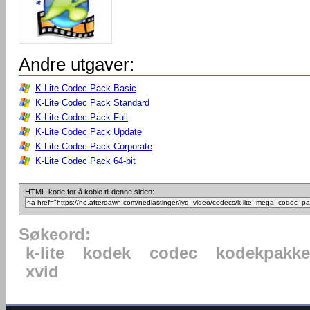
Andre utgaver:
K-Lite Codec Pack Basic
K-Lite Codec Pack Standard
K-Lite Codec Pack Full
K-Lite Codec Pack Update
K-Lite Codec Pack Corporate
K-Lite Codec Pack 64-bit
HTML-kode for å koble til denne siden:
Søkeord:
k-lite
kodek
codec
kodekpakke
xvid