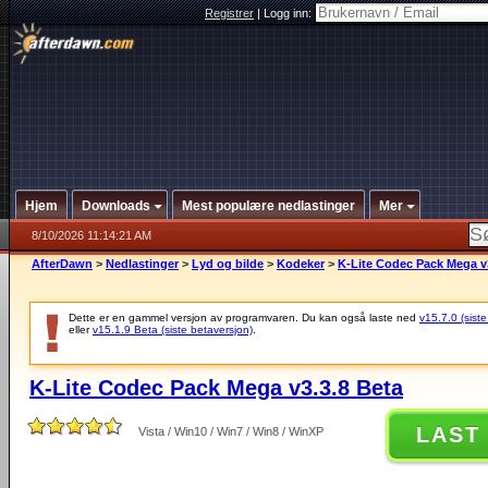
Registrer
|
Logg inn:
Hjem
Downloads
Mest populære nedlastinger
Mer
8/10/2026 11:14:21 AM
AfterDawn
>
Nedlastinger
>
Lyd og bilde
>
Kodeker
>
K-Lite Codec Pack Mega v
Dette er en gammel versjon av programvaren. Du kan også laste ned
v15.7.0 (siste
eller
v15.1.9 Beta (siste betaversjon)
.
K-Lite Codec Pack Mega v3.3.8 Beta
LAST
Vista / Win10 / Win7 / Win8 / WinXP