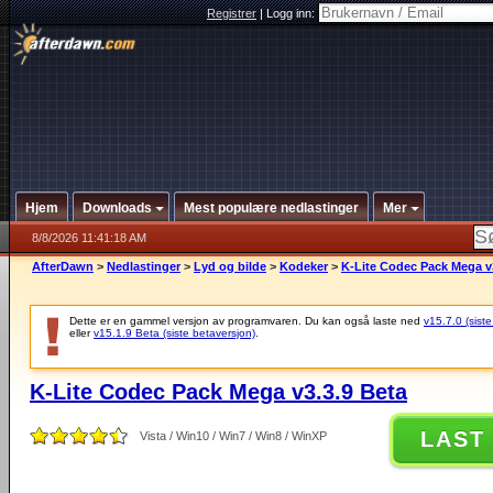
Registrer
|
Logg inn:
Hjem
Downloads
Mest populære nedlastinger
Mer
8/8/2026 11:41:18 AM
AfterDawn
>
Nedlastinger
>
Lyd og bilde
>
Kodeker
>
K-Lite Codec Pack Mega v
Dette er en gammel versjon av programvaren. Du kan også laste ned
v15.7.0 (siste
eller
v15.1.9 Beta (siste betaversjon)
.
K-Lite Codec Pack Mega v3.3.9 Beta
LAST
Vista / Win10 / Win7 / Win8 / WinXP