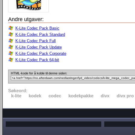
Andre utgaver:
K-Lite Codec Pack Basic
K-Lite Codec Pack Standard
K-Lite Codec Pack Full
K-Lite Codec Pack Update
K-Lite Codec Pack Corporate
K-Lite Codec Pack 64-bit
HTML-kode for å koble til denne siden:
Søkeord:
k-lite
kodek
codec
kodekpakke
divx
divx pro