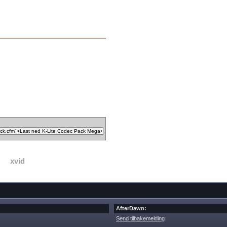
xvid
AfterDawn:
Send tilbakemelding