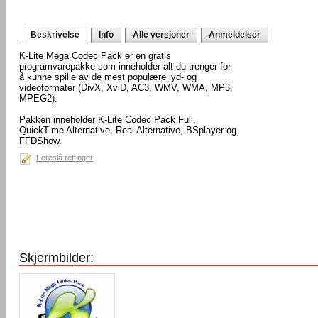
Beskrivelse
Info
Alle versjoner
Anmeldelser
K-Lite Mega Codec Pack er en gratis
programvarepakke som inneholder alt du trenger for
å kunne spille av de mest populære lyd- og
videoformater (DivX, XviD, AC3, WMV, WMA, MP3,
MPEG2).
Pakken inneholder K-Lite Codec Pack Full,
QuickTime Alternative, Real Alternative, BSplayer og
FFDShow.
Foreslå rettinger
Skjermbilder: