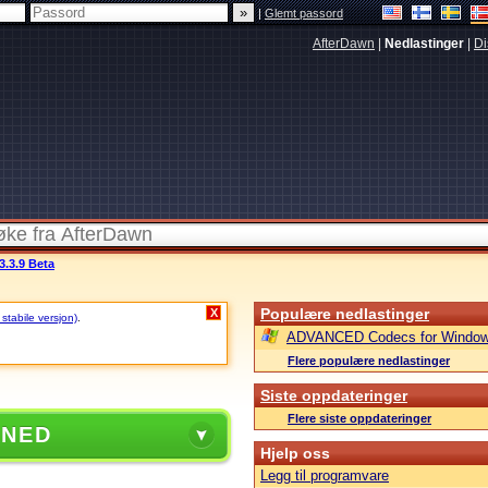
|
Glemt passord
AfterDawn
|
Nedlastinger
|
Di
3.3.9 Beta
Populære nedlastinger
X
 stabile versjon)
.
ADVANCED Codecs for Window
Flere populære nedlastinger
Siste oppdateringer
Flere siste oppdateringer
 NED
Hjelp oss
Legg til programvare