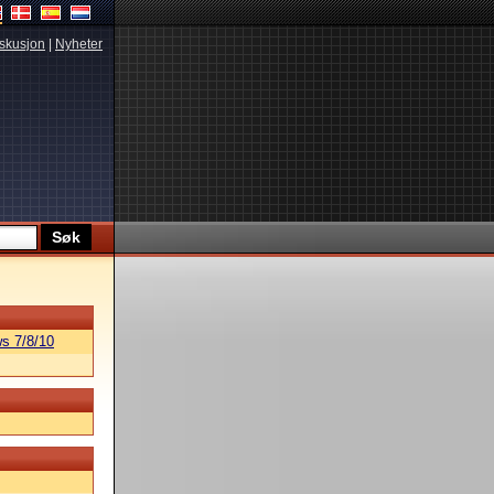
skusjon
|
Nyheter
s 7/8/10