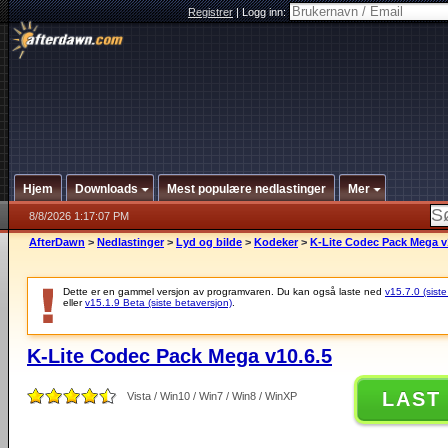
Registrer
|
Logg inn:
Hjem
Downloads
Mest populære nedlastinger
Mer
8/8/2026 1:17:07 PM
AfterDawn
>
Nedlastinger
>
Lyd og bilde
>
Kodeker
>
K-Lite Codec Pack Mega v
Dette er en gammel versjon av programvaren. Du kan også laste ned
v15.7.0 (siste
eller
v15.1.9 Beta (siste betaversjon)
.
K-Lite Codec Pack Mega v10.6.5
LAST
Vista / Win10 / Win7 / Win8 / WinXP