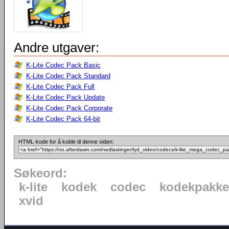
Andre utgaver:
K-Lite Codec Pack Basic
K-Lite Codec Pack Standard
K-Lite Codec Pack Full
K-Lite Codec Pack Update
K-Lite Codec Pack Corporate
K-Lite Codec Pack 64-bit
HTML-kode for å koble til denne siden:
Søkeord:
k-lite
kodek
codec
kodekpakke
xvid