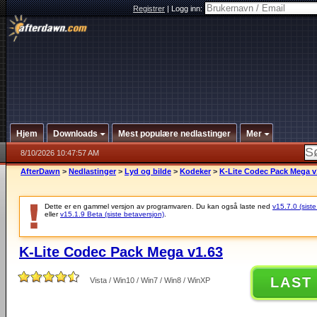
Registrer
|
Logg inn:
Hjem
Downloads
Mest populære nedlastinger
Mer
8/10/2026 10:47:57 AM
AfterDawn
>
Nedlastinger
>
Lyd og bilde
>
Kodeker
>
K-Lite Codec Pack Mega v
Dette er en gammel versjon av programvaren. Du kan også laste ned
v15.7.0 (siste
eller
v15.1.9 Beta (siste betaversjon)
.
K-Lite Codec Pack Mega v1.63
LAST
Vista / Win10 / Win7 / Win8 / WinXP