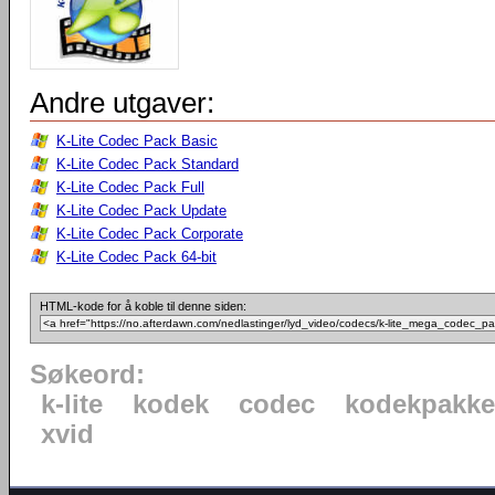
Andre utgaver:
K-Lite Codec Pack Basic
K-Lite Codec Pack Standard
K-Lite Codec Pack Full
K-Lite Codec Pack Update
K-Lite Codec Pack Corporate
K-Lite Codec Pack 64-bit
HTML-kode for å koble til denne siden:
Søkeord:
k-lite
kodek
codec
kodekpakke
xvid