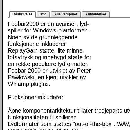
Beskrivelse
Info
Alle versjoner
Anmeldelser
Foobar2000 er en avansert lyd-
spiller for Windows-plattformen.
Noen av de grunnleggende
funksjonene inkluderer
ReplayGain støtte, lite minne
fotavtrykk og innebygd støtte for
en rekke populære lydformater.
Foobar 2000 er utviklet av Peter
Pawlowski, en kjent utvikler av
Winamp plugins.
Funksjoner inkluderer:
Åpne komponentarkitektur tillater tredjeparts ut
funksjonaliteten til spilleren
Lydformater som støttes "out-of-the-box": WA