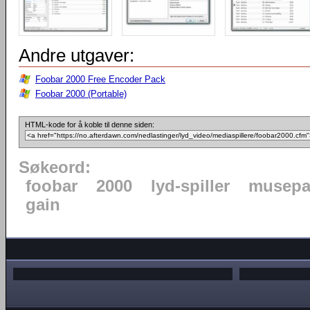
Andre utgaver:
Foobar 2000 Free Encoder Pack
Foobar 2000 (Portable)
HTML-kode for å koble til denne siden:
Søkeord:
foobar
2000
lyd-spiller
musepa
gain