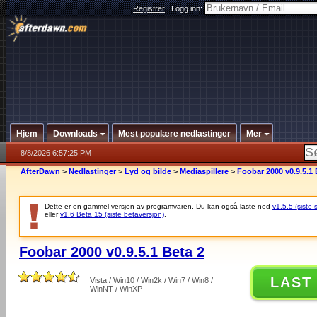
Registrer
|
Logg inn:
Hjem
Downloads
Mest populære nedlastinger
Mer
8/8/2026 6:57:25 PM
AfterDawn
>
Nedlastinger
>
Lyd og bilde
>
Mediaspillere
>
Foobar 2000 v0.9.5.1 
Dette er en gammel versjon av programvaren. Du kan også laste ned
v1.5.5 (siste 
eller
v1.6 Beta 15 (siste betaversjon)
.
Foobar 2000 v0.9.5.1 Beta 2
LAST
Vista / Win10 / Win2k / Win7 / Win8 /
WinNT / WinXP